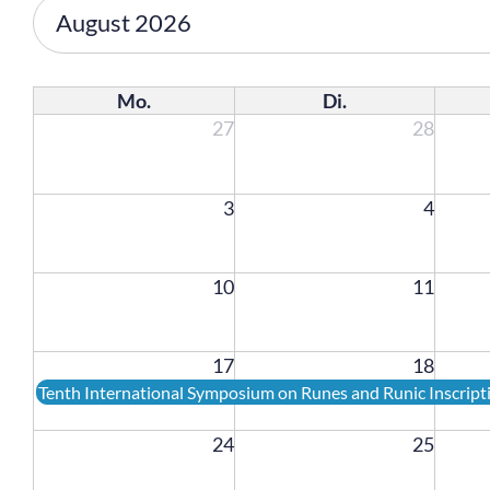
August 2026
Mo.
Di.
27
28
3
4
10
11
17
18
Montag,
Tenth International Symposium on Runes and Runic Inscripti
August
17th
24
25
2026