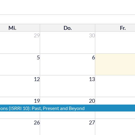
Mi.
Do.
Fr.
29
30
5
6
12
13
19
20
ons (ISRRI 10): Past, Present and Beyond
26
27