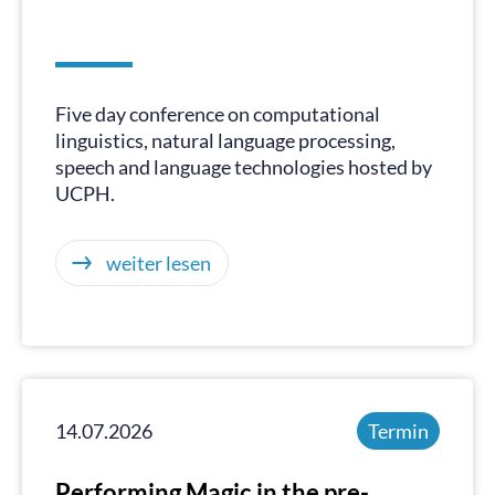
Five day conference on computational
linguistics, natural language processing,
speech and language technologies hosted by
UCPH.
weiter lesen
14.07.2026
Termin
Performing Magic in the pre-