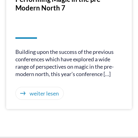
Modern North 7
Building upon the success of the previous
conferences which have explored a wide
range of perspectives on magic in the pre-
modern north, this year’s conference […]
weiter lesen