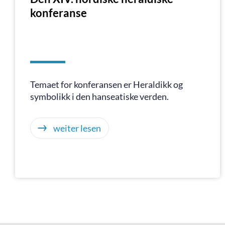
konferanse
Temaet for konferansen er Heraldikk og
symbolikk i den hanseatiske verden.
weiter lesen