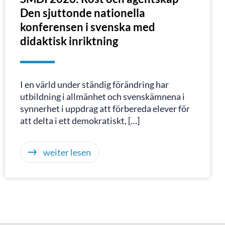
Den sjuttonde nationella
konferensen i svenska med
didaktisk inriktning
I en värld under ständig förändring har
utbildning i allmänhet och svenskämnena i
synnerhet i uppdrag att förbereda elever för
att delta i ett demokratiskt, […]
weiter lesen