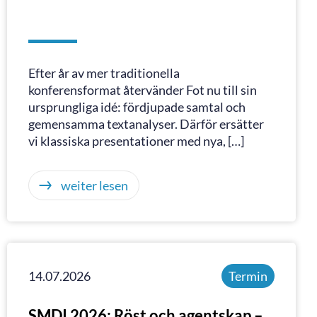
Efter år av mer traditionella
konferensformat återvänder Fot nu till sin
ursprungliga idé: fördjupade samtal och
gemensamma textanalyser. Därför ersätter
vi klassiska presentationer med nya, […]
weiter lesen
14.07.2026
Termin
SMDI 2026: Röst och agentskap –