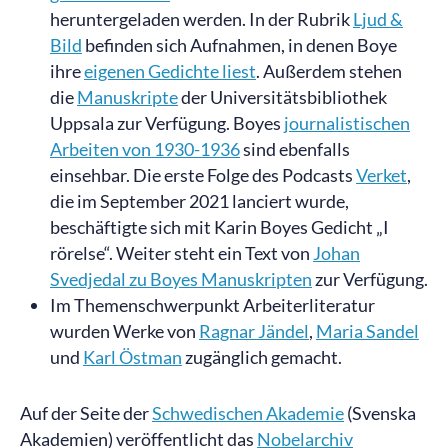
heruntergeladen werden. In der Rubrik
Ljud &
Bild
befinden sich Aufnahmen, in denen Boye
ihre
eigenen Gedichte liest
. Außerdem stehen
die
Manuskripte
der Universitätsbibliothek
Uppsala zur Verfügung. Boyes
journalistischen
Arbeiten von 1930-1936
sind ebenfalls
einsehbar. Die erste Folge des Podcasts
Verket
,
die im September 2021 lanciert wurde,
beschäftigte sich mit Karin Boyes Gedicht „I
rörelse“. Weiter steht ein Text von
Johan
Svedjedal zu Boyes Manuskripten
zur Verfügung.
Im Themenschwerpunkt Arbeiterliteratur
wurden Werke von
Ragnar Jändel
,
Maria Sandel
und
Karl Östman
zugänglich gemacht.
Auf der Seite der
Schwedischen Akademie
(Svenska
Akademien) veröffentlicht das
Nobelarchiv