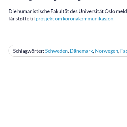
Die humanistische Fakultät des Universität Oslo mel
får støtte til
prosjekt om koronakommunikasjon.
Schlagwörter:
Schweden
,
Dänemark
,
Norwegen
,
Fa