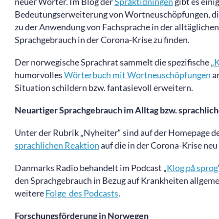
neuer Wörter. Im Blog der
Språktidningen
gibt es ein
Bedeutungserweiterung von Wortneuschöpfungen, die 
zu der Anwendung von Fachsprache in der alltägliche
Sprachgebrauch in der Corona-Krise zu finden.
Der norwegische Sprachrat sammelt die spezifische „
K
humorvolles
Wörterbuch mit Wortneuschöpfungen
an
Situation schildern bzw. fantasievoll erweitern.
Neuartiger Sprachgebrauch im Alltag bzw. sprachliche
Unter der Rubrik „Nyheiter“ sind auf der Homepage de
sprachlichen Reaktion
auf die in der Corona-Krise neu
Danmarks Radio behandelt im Podcast „
Klog på sprog
den Sprachgebrauch in Bezug auf Krankheiten allgeme
weitere
Folge des Podcasts
.
Forschungsförderung in Norwegen