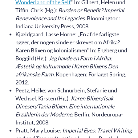
Wonderland of the Self
“ In: Gilbert, Helen und
Tiffin, Chris (Hg.):
Burden or Benefit? Imperial
Benevolence and Its Legacies
. Bloomington:
Indiana University Press, 2008.
Kjældgaard, Lasse Horne: „En af de farligste
bøger, der nogen sinde er skrevet om Afrika?
Karen Blixen og kolonialismen“ In: Engberg und
Boggild (Hg.):
Jeg havde en Farm i Afrika:
Æstetik og kulturmøde i Karen Blixens Den
afrikanske Farm
. Kopenhagen: Forlaget Spring,
2012.
Peetz, Heike; von Schnurbein, Stefanie und
Wechsel, Kirsten (Hg.):
Karen Blixen/Isak
Dinesen/Tania Blixen. Eine internationale
Erzählerin der Moderne
. Berlin: Nordeuropa-
Institut, 2008.
Pratt, Mary Louise:
Imperial Eyes: Travel Writing