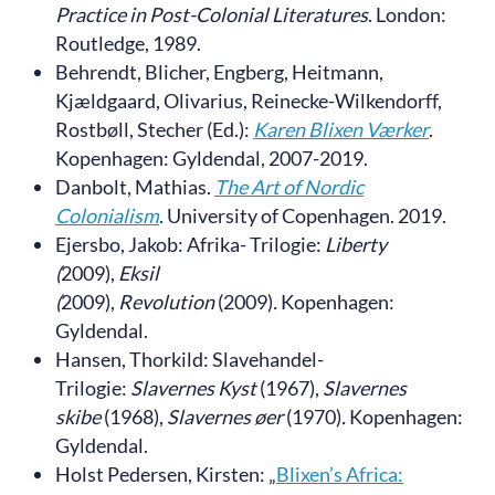
Practice in Post-Colonial Literatures
. London:
Routledge, 1989.
Behrendt, Blicher, Engberg, Heitmann,
Kjældgaard, Olivarius, Reinecke-Wilkendorff,
Rostbøll, Stecher (Ed.):
Karen Blixen Værker
.
Kopenhagen: Gyldendal, 2007-2019.
Danbolt, Mathias.
The Art of Nordic
Colonialism
. University of Copenhagen. 2019.
Ejersbo, Jakob: Afrika- Trilogie:
Liberty
(
2009),
Eksil
(
2009),
Revolution
(2009)
.
Kopenhagen:
Gyldendal.
Hansen, Thorkild: Slavehandel-
Trilogie:
Slavernes Kyst
(1967),
Slavernes
skibe
(1968),
Slavernes øer
(1970)
.
Kopenhagen:
Gyldendal.
Holst Pedersen, Kirsten: „
Blixen’s Africa: