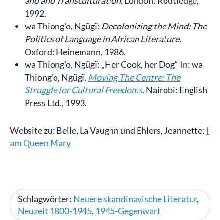
and and Transculturation
. London: Routledge,
1992.
wa Thiong’o, Ngũgĩ:
Decolonizing the Mind: The
Politics of Language in African Literature
.
Oxford: Heinemann, 1986.
wa Thiong’o, Ngũgĩ: „Her Cook, her Dog“ In: wa
Thiong’o, Ngũgĩ.
Moving The Centre:
The
Struggle for Cultural Freedoms
. Nairobi: English
Press Ltd., 1993.
Website zu: Belle, La Vaughn und Ehlers, Jeannette:
I
am Queen Mary
Schlagwörter:
Neuere skandinavische Literatur
,
Neuzeit 1800-1945
,
1945-Gegenwart