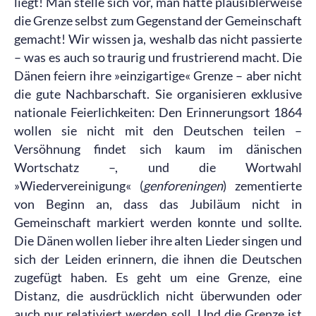
liegt! Man stelle sich vor, man hätte plausiblerweise
die Grenze selbst zum Gegenstand der Gemeinschaft
gemacht! Wir wissen ja, weshalb das nicht passierte
– was es auch so traurig und frustrierend macht. Die
Dänen feiern ihre »einzigartige« Grenze – aber nicht
die gute Nachbarschaft. Sie organisieren exklusive
nationale Feierlichkeiten: Den Erinnerungsort 1864
wollen sie nicht mit den Deutschen teilen –
Versöhnung findet sich kaum im dänischen
Wortschatz –, und die Wortwahl
»Wiedervereinigung« (
genforeningen
) zementierte
von Beginn an, dass das Jubiläum nicht in
Gemeinschaft markiert werden konnte und sollte.
Die Dänen wollen lieber ihre alten Lieder singen und
sich der Leiden erinnern, die ihnen die Deutschen
zugefügt haben. Es geht um eine Grenze, eine
Distanz, die ausdrücklich nicht überwunden oder
auch nur relativiert werden soll. Und die Grenze ist