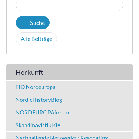
Alle Beiträge
Herkunft
FID Nordeuropa
NordicHistoryBlog
NORDEUROPAforum
Skandinavistik Kiel
Nachhallende Netzwerke / Resonating