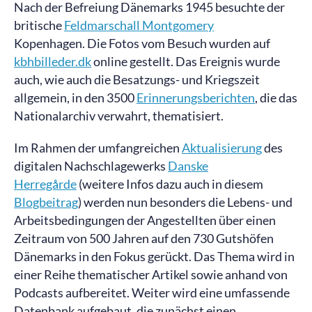
Nach der Befreiung Dänemarks 1945 besuchte der
britische
Feldmarschall Montgomery
Kopenhagen. Die Fotos vom Besuch wurden auf
kbhbilleder.dk
online gestellt. Das Ereignis wurde
auch, wie auch die Besatzungs- und Kriegszeit
allgemein, in den 3500
Erinnerungsberichten
, die das
Nationalarchiv verwahrt, thematisiert.
Im Rahmen der umfangreichen
Aktualisierung
des
digitalen Nachschlagewerks
Danske
Herregårde
(weitere Infos dazu auch in diesem
Blogbeitrag
) werden nun besonders die Lebens- und
Arbeitsbedingungen der Angestellten über einen
Zeitraum von 500 Jahren auf den 730 Gutshöfen
Dänemarks in den Fokus gerückt. Das Thema wird in
einer Reihe thematischer Artikel sowie anhand von
Podcasts aufbereitet. Weiter wird eine umfassende
Datenbank aufgebaut, die zunächst einen