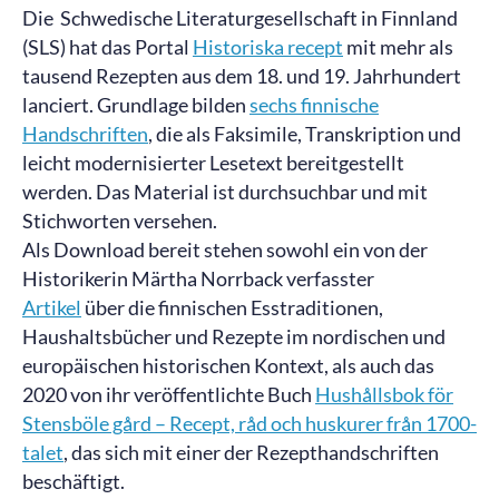
Die Schwedische Literaturgesellschaft in Finnland
(SLS) hat das Portal
Historiska recept
mit mehr als
tausend Rezepten aus dem 18. und 19. Jahrhundert
lanciert. Grundlage bilden
sechs finnische
Handschriften
, die als Faksimile, Transkription und
leicht modernisierter Lesetext bereitgestellt
werden. Das Material ist durchsuchbar und mit
Stichworten versehen.
Als Download bereit stehen sowohl ein von der
Historikerin Märtha Norrback verfasster
Artikel
über die finnischen Esstraditionen,
Haushaltsbücher und Rezepte im nordischen und
europäischen historischen Kontext, als auch das
2020 von ihr veröffentlichte Buch
Hushållsbok för
Stensböle gård – Recept, råd och huskurer från 1700-
talet
, das sich mit einer der Rezepthandschriften
beschäftigt.