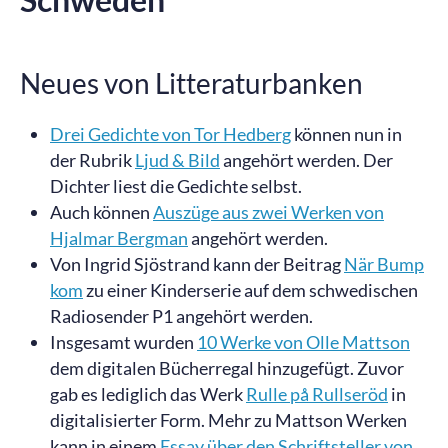
Neues von Litteraturbanken
Drei Gedichte von Tor Hedberg
können nun in
der Rubrik
Ljud & Bild
angehört werden. Der
Dichter liest die Gedichte selbst.
Auch können
Auszüge aus zwei Werken von
Hjalmar Bergman
angehört werden.
Von Ingrid Sjöstrand kann der Beitrag
När Bump
kom
zu einer Kinderserie auf dem schwedischen
Radiosender P1 angehört werden.
Insgesamt wurden
10 Werke von Olle Mattson
dem digitalen Bücherregal hinzugefügt. Zuvor
gab es lediglich das Werk
Rulle på Rullseröd
in
digitalisierter Form. Mehr zu Mattson Werken
kann in einem
Essay über den Schriftsteller von