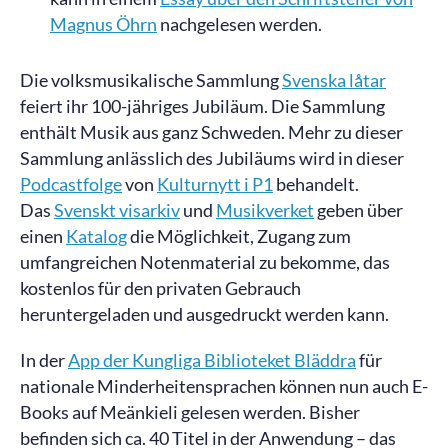
Magnus Öhrn
nachgelesen werden.
Die volksmusikalische Sammlung
Svenska
låtar
feiert ihr 100-jähriges Jubiläum. Die Sammlung
enthält Musik aus ganz Schweden. Mehr zu dieser
Sammlung anlässlich des Jubiläums wird in dieser
Podcastfolge
von
Kulturnytt i P1
behandelt.
Das
Svenskt visarkiv
und
Musikverket
geben über
einen
Katalog
die Möglichkeit, Zugang zum
umfangreichen Notenmaterial zu bekomme, das
kostenlos für den privaten Gebrauch
heruntergeladen und ausgedruckt werden kann.
In der
App der Kungliga Biblioteket Bläddra
für
nationale Minderheitensprachen können nun auch E-
Books auf Meänkieli gelesen werden. Bisher
befinden sich ca. 40 Titel in der Anwendung – das