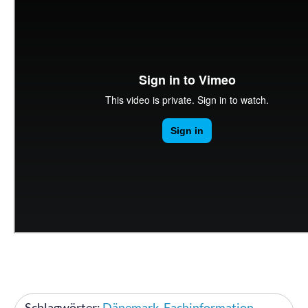
Schlagwörter:
Dänemark
,
Fachinformation
,