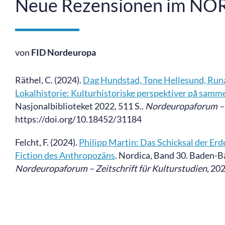
Neue Rezensionen im N
von
FID Nordeuropa
Räthel, C. (2024).
Dag Hundstad, Tone Hellesund, Runa
Lokalhistorie: Kulturhistoriske perspektiver på samm
Nasjonalbiblioteket 2022, 511 S..
Nordeuropaforum
–
https://doi.org/10.18452/31184
Felcht, F. (2024).
Philipp Martin: Das Schicksal der Er
Fiction des Anthropozäns
. Nordica, Band 30. Baden-
Nordeuropaforum
–
Zeitschrift für Kulturstudien
, 20