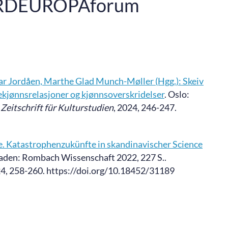
ORDEUROPAforum
r Jordåen, Marthe Glad Munch-Møller (Hgg.): Skeiv
ekjønnsrelasjoner og kjønnsoverskridelser
. Oslo:
Zeitschrift für Kulturstudien
, 2024, 246-247.
de. Katastrophenzukünfte in skandinavischer Science
Baden: Rombach Wissenschaft 2022, 227 S..
24, 258-260. https://doi.org/10.18452/31189