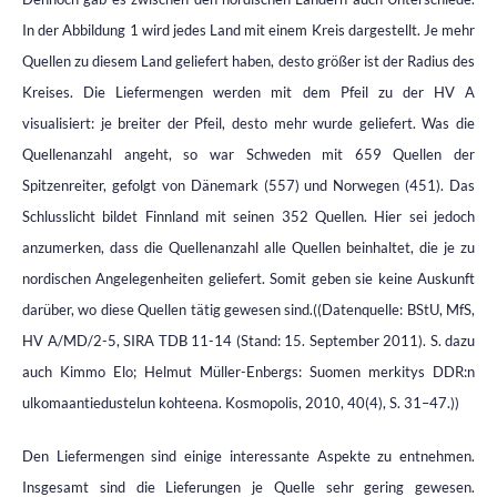
In der Abbildung 1 wird jedes Land mit einem Kreis dargestellt. Je mehr
Quellen zu diesem Land geliefert haben, desto größer ist der Radius des
Kreises. Die Liefermengen werden mit dem Pfeil zu der HV A
visualisiert: je breiter der Pfeil, desto mehr wurde geliefert. Was die
Quellenanzahl angeht, so war Schweden mit 659 Quellen der
Spitzenreiter, gefolgt von Dänemark (557) und Norwegen (451). Das
Schlusslicht bildet Finnland mit seinen 352 Quellen. Hier sei jedoch
anzumerken, dass die Quellenanzahl alle Quellen beinhaltet, die je zu
nordischen Angelegenheiten geliefert. Somit geben sie keine Auskunft
darüber, wo diese Quellen tätig gewesen sind.((Datenquelle: BStU, MfS,
HV A/MD/2-5, SIRA TDB 11-14 (Stand: 15. September 2011). S. dazu
auch Kimmo Elo; Helmut Müller-Enbergs: Suomen merkitys DDR:n
ulkomaantiedustelun kohteena. Kosmopolis, 2010, 40(4), S. 31–47.))
Den Liefermengen sind einige interessante Aspekte zu entnehmen.
Insgesamt sind die Lieferungen je Quelle sehr gering gewesen.