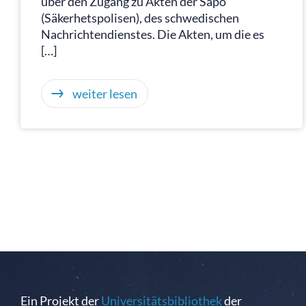
über den Zugang zu Akten der Säpo
(Säkerhetspolisen), des schwedischen
Nachrichtendienstes. Die Akten, um die es
[…]
weiter lesen
Ein Projekt der
Universitätsbibliothek
der