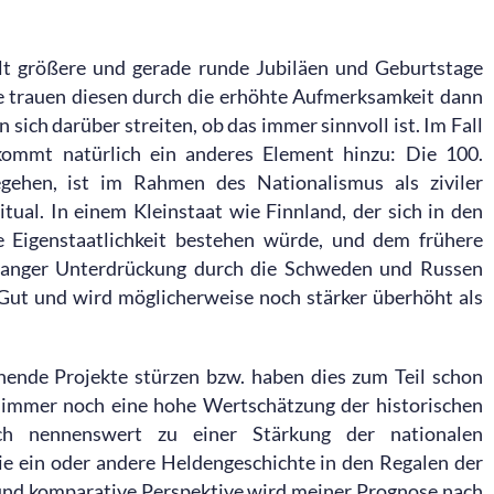
elt größere und gerade runde Jubiläen und Geburtstage
e trauen diesen durch die erhöhte Aufmerksamkeit dann
ich darüber streiten, ob das immer sinnvoll ist. Im Fall
n kommt natürlich ein anderes Element hinzu: Die 100.
egehen, ist im Rahmen des Nationalismus als ziviler
itual. In einem Kleinstaat wie Finnland, der sich in den
ie Eigenstaatlichkeit bestehen würde, und dem frühere
telanger Unterdrückung durch die Schweden und Russen
 Gut und wird möglicherweise noch stärker überhöht als
chende Projekte stürzen bzw. haben dies zum Teil schon
h immer noch eine hohe Wertschätzung der historischen
och nennenswert zu einer Stärkung der nationalen
die ein oder andere Heldengeschichte in den Regalen der
 und komparative Perspektive wird meiner Prognose nach