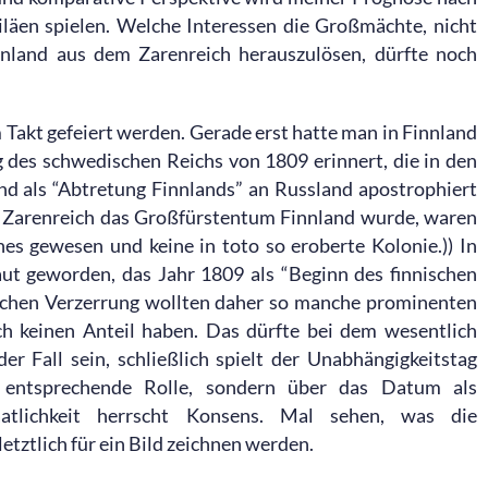
biläen spielen. Welche Interessen die Großmächte, nicht
innland aus dem Zarenreich herauszulösen, dürfte noch
m Takt gefeiert werden. Gerade erst hatte man in Finnland
g des schwedischen Reichs von 1809 erinnert, die in den
nd als “Abtretung Finnlands” an Russland apostrophiert
m Zarenreich das Großfürstentum Finnland wurde, waren
es gewesen und keine in toto so eroberte Kolonie.)) In
ut geworden, das Jahr 1809 als “Beginn des finnischen
ischen Verzerrung wollten daher so manche prominenten
ch keinen Anteil haben. Das dürfte bei dem wesentlich
er Fall sein, schließlich spielt der Unabhängigkeitstag
entsprechende Rolle, sondern über das Datum als
taatlichkeit herrscht Konsens. Mal sehen, was die
letztlich für ein Bild zeichnen werden.