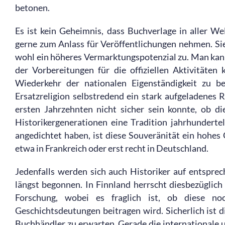
betonen.
Es ist kein Geheimnis, dass Buchverlage in aller W
gerne zum Anlass für Veröffentlichungen nehmen. Si
wohl ein höheres Vermarktungspotenzial zu. Man kann s
der Vorbereitungen für die offiziellen Aktivitäte
Wiederkehr der nationalen Eigenständigkeit zu b
Ersatzreligion selbstredend ein stark aufgeladenes R
ersten Jahrzehnten nicht sicher sein konnte, ob d
Historikergenerationen eine Tradition jahrhunder
angedichtet haben, ist diese Souveränität ein hohes
etwa in Frankreich oder erst recht in Deutschland.
Jedenfalls werden sich auch Historiker auf entspre
längst begonnen. In Finnland herrscht diesbezüglic
Forschung, wobei es fraglich ist, ob diese n
Geschichtsdeutungen beitragen wird. Sicherlich ist 
Buchhändler zu erwarten. Gerade die internationale