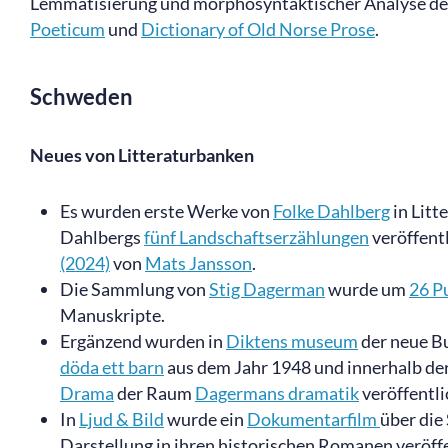
Lemmatisierung und morphosyntaktischer Analyse der
Poeticum
und
Dictionary of Old Norse Prose
.
Schweden
Neues von Litteraturbanken
Es wurden erste Werke von
Folke Dahlberg
in Litt
Dahlbergs
fünf Landschaftserzählungen
veröffent
(2024)
von
Mats Jansson
.
Die Sammlung von
Stig Dagerman
wurde um
26 P
Manuskripte.
Ergänzend wurden in
Diktens museum
der neue B
döda ett barn
aus dem Jahr 1948 und innerhalb d
Drama
der Raum
Dagermans dramatik
veröffentli
In
Ljud & Bild
wurde ein
Dokumentarfilm
über die 
Darstellung in ihren historischen Romanen veröffe