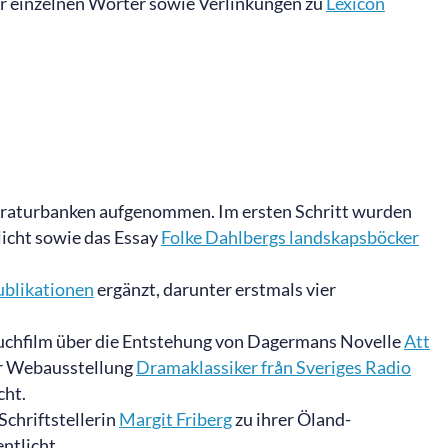
 einzelnen Wörter sowie Verlinkungen zu
Lexicon
eraturbanken aufgenommen. Im ersten Schritt wurden
licht sowie das Essay
Folke Dahlbergs landskapsböcker
ublikationen
ergänzt, darunter erstmals vier
uchfilm über die Entstehung von Dagermans Novelle
Att
er Webausstellung
Dramaklassiker från Sveriges Radio
cht.
Schriftstellerin
Margit Friberg
zu ihrer Öland-
ntlicht.