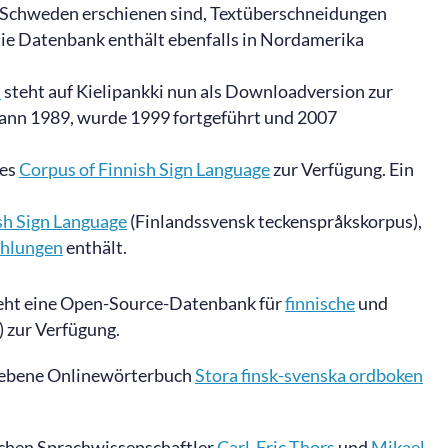
nd Schweden erschienen sind, Textüberschneidungen
ie Datenbank enthält ebenfalls in Nordamerika
h
steht auf Kielipankki nun als Downloadversion zur
ann 1989, wurde 1999 fortgeführt und 2007
des
Corpus
of
Finnish
Sign
Language
zur Verfügung. Ein
sh Sign Language
(Finlandssvensk teckenspråkskorpus),
ählungen
enthält.
eht eine Open-Source-Datenbank für
finnische
und
 zur Verfügung.
egebene Onlinewörterbuch
Stora finsk-svenska ordboken
schen Sprachwissenschaftler
Carl-Eric Thors
und
Mikael