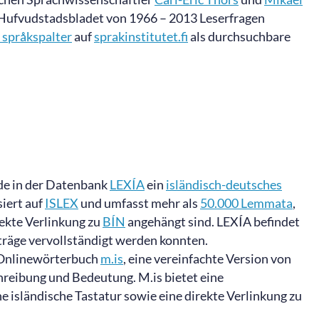
d Hufvudstadsbladet von 1966 – 2013 Leserfragen
 språkspalter
auf
sprakinstitutet.fi
als durchsuchbare
de in der Datenbank
LEXÍA
ein
isländisch-deutsches
iert auf
ISLEX
und umfasst mehr als
50.000 Lemmata
,
rekte Verlinkung zu
BÍN
angehängt sind. LEXÍA befindet
inträge vervollständigt werden konnten.
e Onlinewörterbuch
m.is
, eine vereinfachte Version von
hreibung und Bedeutung. M.is bietet eine
e isländische Tastatur sowie eine direkte Verlinkung zu