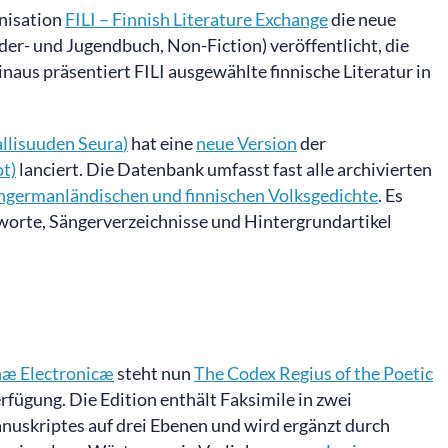
nisation
FILI –
Finnish
Literature
Exchange
die neue
nder- und Jugendbuch, Non-Fiction) veröffentlicht, die
aus präsentiert FILI ausgewählte finnische Literatur in
allisuuden
Seura
)
hat eine
neue Version
der
t)
lanciert. Die Datenbank umfasst fast alle archivierten
ngermanländischen
und finnischen Volksgedichte
. Es
worte, Sängerverzeichnisse und Hintergrundartikel
æ Electronicæ
steht nun
The Codex Regius of the Poetic
rfügung. Die Edition enthält Faksimile in zwei
nuskriptes auf drei Ebenen und wird ergänzt durch