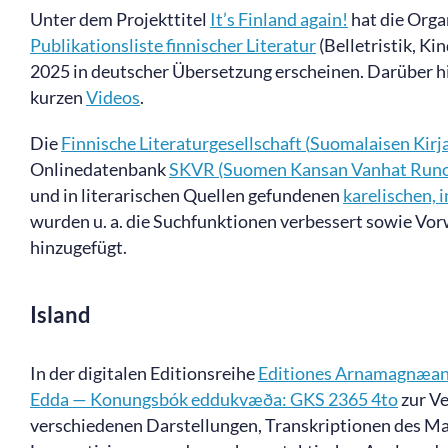
Unter dem Projekttitel
It’s
Finland
again
!
hat die Orga
Publikationsliste finnischer Literatur
(Belletristik, Ki
2025 in deutscher Übersetzung erscheinen. Darüber hin
kurzen
Videos
.
Die
Finnische
Literaturgesellschaft
(
Suomalaisen
Kirj
Onlinedatenbank
SKVR (Suomen Kansan Vanhat Runo
und in literarischen Quellen gefundenen
karelischen,
i
wurden u. a. die Suchfunktionen verbessert sowie Vor
hinzugefügt.
Island
In der digitalen Editionsreihe
Editiones Arnamagnæan
Edda — Konungsbók eddukvæða: GKS 2365 4to
zur Ve
verschiedenen Darstellungen, Transkriptionen des Ma