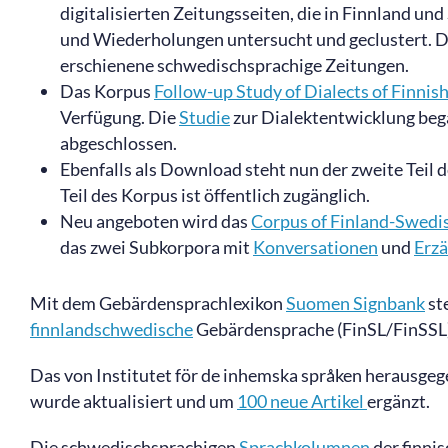
digitalisierten Zeitungsseiten, die in Finnland u
und Wiederholungen untersucht und geclustert. D
erschienene schwedischsprachige Zeitungen.
Das Korpus
Follow-up Study of Dialects of Finnis
Verfügung. Die
Studie
zur Dialektentwicklung beg
abgeschlossen.
Ebenfalls als Download steht nun der zweite Teil 
Teil des Korpus ist öffentlich zugänglich.
Neu angeboten wird das
Corpus of Finland-Swedi
das zwei Subkorpora mit
Konversationen
und
Erz
Mit dem Gebärdensprachlexikon
Suomen
Signbank
st
finnlandschwedische
Gebärdensprache (FinSL/FinSSL)
Das von Institutet för de inhemska språken herausg
wurde aktualisiert und um
100 neue Artikel
ergänzt.
Die schwedischsprachigen
Sprachkolumnen
der finni