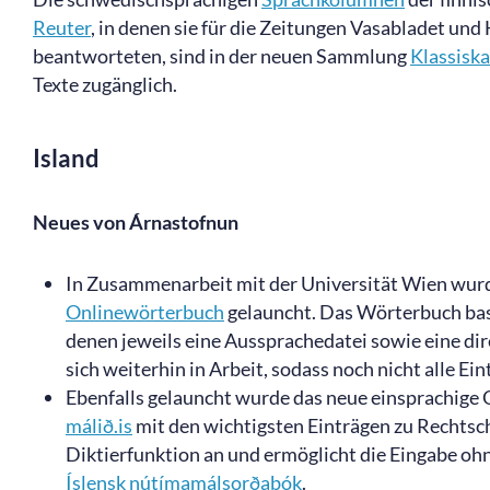
Reuter
, in denen sie für die Zeitungen Vasabladet un
beantworteten, sind in der neuen Sammlung
Klassiska
Texte zugänglich.
Island
Neues von Árnastofnun
In Zusammenarbeit mit der Universität Wien wur
Onlinewörterbuch
gelauncht. Das Wörterbuch bas
denen jeweils eine Aussprachedatei sowie eine di
sich weiterhin in Arbeit, sodass noch nicht alle E
Ebenfalls gelauncht wurde das neue einsprachig
málið.is
mit den wichtigsten Einträgen zu Rechtsc
Diktierfunktion an und ermöglicht die Eingabe ohn
Íslensk
nútímamálsorðabók
.