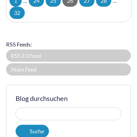
1
…
24
25
26
27
28
…
32
RSS Feeds:
RSS 2.0 Feed
Atom Feed
Blog durchsuchen