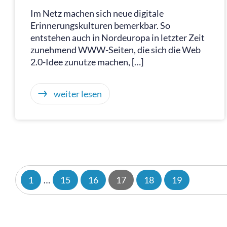
Im Netz machen sich neue digitale
Erinnerungskulturen bemerkbar. So
entstehen auch in Nordeuropa in letzter Zeit
zunehmend WWW-Seiten, die sich die Web
2.0-Idee zunutze machen, […]
weiter lesen
1
…
15
16
17
18
19