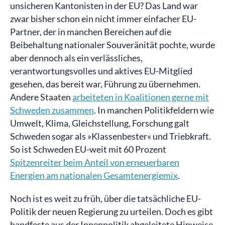
unsicheren Kantonisten in der EU? Das Land war
zwar bisher schon ein nicht immer einfacher EU-
Partner, der in manchen Bereichen auf die
Beibehaltung nationaler Souveränität pochte, wurde
aber dennoch als ein verlässliches,
verantwortungsvolles und aktives EU-Mitglied
gesehen, das bereit war, Führung zu übernehmen.
Andere Staaten
arbeiteten in Koalitionen gerne mit
Schweden zusammen
. In manchen Politikfeldern wie
Umwelt, Klima, Gleichstellung, Forschung galt
Schweden sogar als »Klassenbester« und Triebkraft.
So ist Schweden EU-weit mit 60 Prozent
Spitzenreiter beim Anteil von erneuerbaren
Energien am nationalen Gesamtenergiemix
.
Noch ist es weit zu früh, über die tatsächliche EU-
Politik der neuen Regierung zu urteilen. Doch es gibt
handfeste aus der Innenpolitik abgeleitete Hinweise,