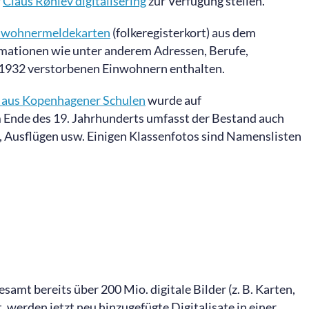
r
Claus Rønlev digitalisering
zur Verfügung stellen.
nwohnermeldekarten
(folkeregisterkort) aus dem
rmationen wie unter anderem Adressen, Berufe,
 1932 verstorbenen Einwohnern enthalten.
 aus Kopenhagener Schulen
wurde auf
 Ende des 19. Jahrhunderts umfasst der Bestand auch
, Ausflügen usw. Einigen Klassenfotos sind Namenslisten
samt bereits über 200 Mio. digitale Bilder (z. B. Karten,
, werden jetzt neu hinzugefügte Digitalisate in einer