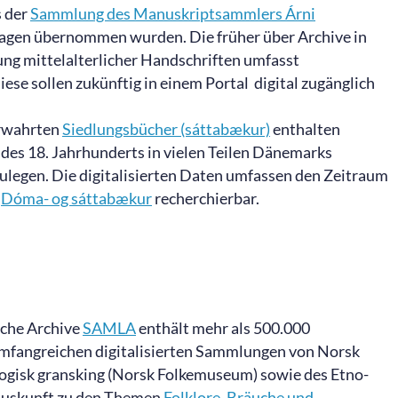
s der
Sammlung des Manuskriptsammlers Árni
nhagen übernommen wurden. Die früher über Archive in
g mittelalterlicher Handschriften umfasst
se sollen zukünftig in einem Portal digital zugänglich
erwahrten
Siedlungsbücher (sáttabækur)
enthalten
des 18. Jahrhunderts in vielen Teilen Dänemarks
zulegen. Die digitalisierten Daten umfassen den Zeitraum
k
Dóma- og sáttabækur
recherchierbar.
ische Archive
SAMLA
enthält mehr als 500.000
umfangreichen digitalisierten Sammlungen von Norsk
logisk gransking (Norsk Folkemuseum) sowie des Etno-
a. Auskunft zu den Themen
Folklore, Bräuche und