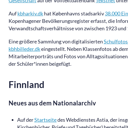
Gesellschaft
auf der Volltextdatenbank
Tekstnet
unte
Auf
kbharkiv.dk
hat Københavns stadsarkiv
38.000 Ei
Kopenhagener Bevölkerungsregister erfasst, die Info
Verwandtschaftsverhältnisse von zwischen 1923 und
Eine größere Sammlung von digitalisierten
Schulfotos
kbhbilleder.dk
eingestellt. Neben Klassenfotos ab dem
Mitarbeiterporträts und Fotos von Alltagssituationen
der Schüler*innen beigefügt.
Finnland
Neues aus dem Nationalarchiv
Auf der
Startseite
des Webdienstes Astia, der insge
Kirchenbücher, Briefe und Tagebücher) bereitstellt