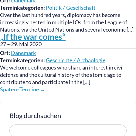
Ort:
Dänemark
Terminkategorien:
Politik / Gesellschaft
Over the last hundred years, diplomacy has become
increasingly nested in multiple IOs, from the League of
Nations, via the United Nations and several economic […]
„If the war comes“
27
–
29. Mai 2020
Ort:
Dänemark
Terminkategorien:
Geschichte / Archäologie
We welcome colleagues who share an interest in civil
defense and the cultural history of the atomic age to
contribute to and participate in the […]
Spätere Termine
→
Blog durchsuchen