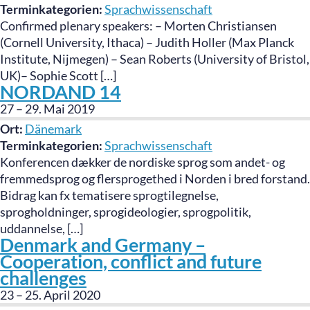
Terminkategorien:
Sprachwissenschaft
Confirmed plenary speakers: – Morten Christiansen
(Cornell University, Ithaca) – Judith Holler (Max Planck
Institute, Nijmegen) – Sean Roberts (University of Bristol,
UK)– Sophie Scott […]
NORDAND 14
27
–
29. Mai 2019
Ort:
Dänemark
Terminkategorien:
Sprachwissenschaft
Konferencen dækker de nordiske sprog som andet- og
fremmedsprog og flersprogethed i Norden i bred forstand.
Bidrag kan fx tematisere sprogtilegnelse,
sprogholdninger, sprogideologier, sprogpolitik,
uddannelse, […]
Denmark and Germany –
Cooperation, conflict and future
challenges
23
–
25. April 2020