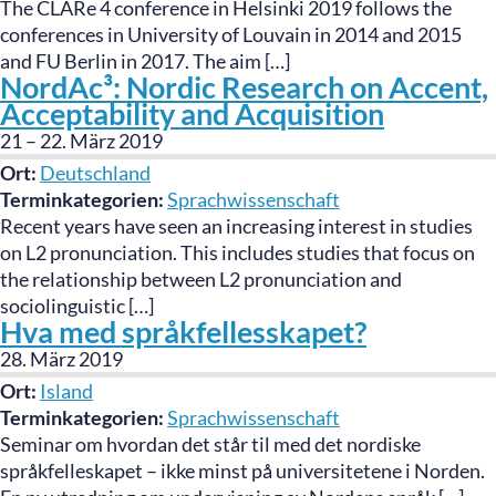
The CLARe 4 conference in Helsinki 2019 follows the
conferences in University of Louvain in 2014 and 2015
and FU Berlin in 2017. The aim […]
NordAc³: Nordic Research on Accent,
Acceptability and Acquisition
21
–
22. März 2019
Ort:
Deutschland
Terminkategorien:
Sprachwissenschaft
Recent years have seen an increasing interest in studies
on L2 pronunciation. This includes studies that focus on
the relationship between L2 pronunciation and
sociolinguistic […]
Hva med språkfellesskapet?
28. März 2019
Ort:
Island
Terminkategorien:
Sprachwissenschaft
Seminar om hvordan det står til med det nordiske
språkfelleskapet – ikke minst på universitetene i Norden.