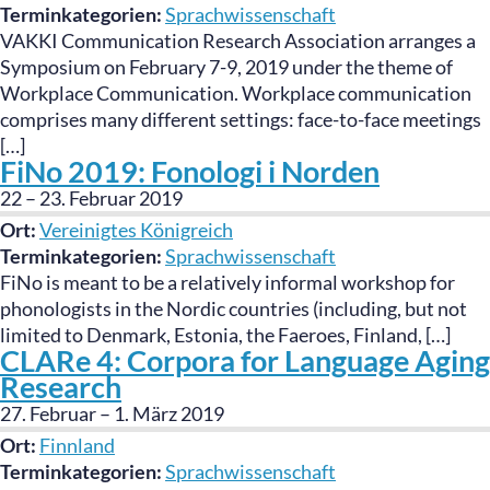
Terminkategorien:
Sprachwissenschaft
VAKKI Communication Research Association arranges a
Symposium on February 7-9, 2019 under the theme of
Workplace Communication. Workplace communication
comprises many different settings: face-to-face meetings
[…]
FiNo 2019: Fonologi i Norden
22
–
23. Februar 2019
Ort:
Vereinigtes Königreich
Terminkategorien:
Sprachwissenschaft
FiNo is meant to be a relatively informal workshop for
phonologists in the Nordic countries (including, but not
limited to Denmark, Estonia, the Faeroes, Finland, […]
CLARe 4: Corpora for Language Aging
Research
27. Februar
–
1. März 2019
Ort:
Finnland
Terminkategorien:
Sprachwissenschaft