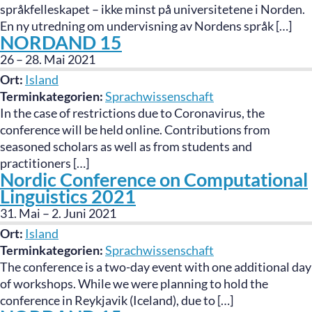
språkfelleskapet – ikke minst på universitetene i Norden.
En ny utredning om undervisning av Nordens språk […]
NORDAND 15
26
–
28. Mai 2021
Ort:
Island
Terminkategorien:
Sprachwissenschaft
In the case of restrictions due to Coronavirus, the
conference will be held online. Contributions from
seasoned scholars as well as from students and
practitioners […]
Nordic Conference on Computational
Linguistics 2021
31. Mai
–
2. Juni 2021
Ort:
Island
Terminkategorien:
Sprachwissenschaft
The conference is a two-day event with one additional day
of workshops. While we were planning to hold the
conference in Reykjavik (Iceland), due to […]