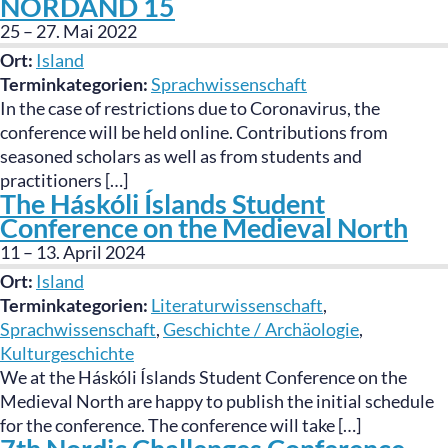
NORDAND 15
25
–
27. Mai 2022
Ort:
Island
Terminkategorien:
Sprachwissenschaft
In the case of restrictions due to Coronavirus, the
conference will be held online. Contributions from
seasoned scholars as well as from students and
practitioners […]
The Háskóli Íslands Student
Conference on the Medieval North
11
–
13. April 2024
Ort:
Island
Terminkategorien:
Literaturwissenschaft
,
Sprachwissenschaft
,
Geschichte / Archäologie
,
Kulturgeschichte
We at the Háskóli Íslands Student Conference on the
Medieval North are happy to publish the initial schedule
for the conference. The conference will take […]