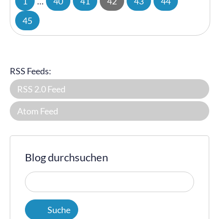
1
…
40
41
42
43
44
45
RSS Feeds:
RSS 2.0 Feed
Atom Feed
Blog durchsuchen