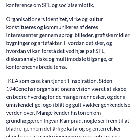
konference om SFL og socialsemiotik.
Organisationers identitet, virke og kultur
konstitueres og kommunikeres af deres
interessenter gennem sprog, billeder, grafiske midler,
bygninger og artefakter. Hvordan det sker, og
hvordan vi kan forstå det ved hjælp af SFL,
diskursanalytiske og multimodale tilgange, er
konferencens brede tema.
IKEA som case kan tjene til inspiration. Siden
1940ene har organisationens vision været at skabe
en bedre hverdag for de mange mennesker, og dens
umiskendelige logo i blåt og gult vækker genkendelse
verden over. Mange kender historien om
grundlæggeren Ingvar Kamprad, nogle ser frem til at
bladre igennem det årlige katalog og enten elsker
eller hader at vandre igennem varehusets mange